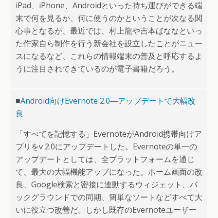
iPad、iPhone、Androidといった持ち運びができる端
末で何を見るか、何に使うのかということが次なる関
心事となるが、最近では、村上龍や吉本ばななといっ
た作家自ら制作を行う新会社を設立したことがニュー
スになるなど、これらの情報端末の普及と呼応するよ
うに注目されてきているのが電子書籍だろう。
■
Android向けEvernote 2.0―アップデートで大幅改
良
「すべてを記憶する」EvernoteがAndroid携帯向けア
プリをv 2.0にアップデートした。Evernoteの単一の
アップデートとしては、全プラットフォームを通じ
て、最大の大幅機能アップになった。ホーム画面の改
良、Google検索と密接に連動するウィジェット、バ
ックグラウンドでの同期、簡単なソートなどすべて大
いに役立つ改善だ。しかし既存のEvernoteユーザー