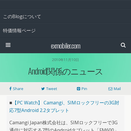
このBlogについて
特価情報ページ
exmobiler.com
2010年11月10日
Android関係のニュース
Share
Tweet
Pin
Mail
■
【PC Watch】 Camangi、SIMロックフリーの3G対
応7型Android 2.2タブレット
Camangi Japan株式会社は、SIMロックフリーで3G
通信に対応する7型のAndroidタブレット「FM600」