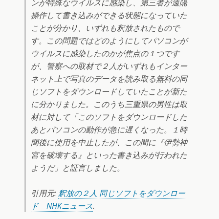
ンが特殊なウイルスに感染し、第三者が遠隔
操作して書き込みができる状態になっていた
ことが分かり、いずれも釈放されたもので
す。この問題ではどのようにしてパソコンが
ウイルスに感染したのかが焦点の１つです
が、警察への取材で２人がいずれもインター
ネット上で写真のデータを読み取る無料の同
じソフトをダウンロードしていたことが新た
に分かりました。このうち三重県の男性は取
材に対して「このソフトをダウンロードした
あとパソコンの動作が急に遅くなった。１時
間後に使用を中止したが、この間に『伊勢神
宮を破壊する』といった書き込みが行われた
ようだ」と証言しました。
引用元:
釈放の２人 同じソフトをダウンロー
ド NHKニュース
.