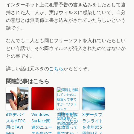
インターネット上に犯罪予告の書き込みをしたとして逮
捕された人二人が、実はウィルスに感染していて、自分
の意思とは無関係に書き込みがされていたらしいという
話です。
なんでも二人とも同じフリーソフトを入れていたらしい
という話で、その際ウィルスが混入されたのではないか
との事です。
詳しい話は元ネタの
こちら
からどうぞ。
関連記事はこちら
iOSデバイ
Windows
問題を把握
Xiデータプ
スやHTPC
Surface関
していたの
ランライト
用にFAVI
連のニュー
に放置って
を永年955
Mini
スを集めて
事ですか…:
円割り引く