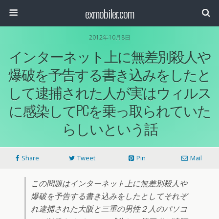
exmobiler.com
2012年10月8日
インターネット上に無差別殺人や
爆破を予告する書き込みをしたと
して逮捕された人が実はウィルス
に感染してPCを乗っ取られていた
らしいという話
Share
Tweet
Pin
Mail
この問題はインターネット上に無差別殺人や
爆破を予告する書き込みをしたとしてそれぞ
れ逮捕された大阪と三重の男性２人のパソコ