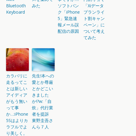
Bluetooth
みた
ソフトバン
「Xiデータ
Keyboard
ク「iPhone
プランライ
5」緊急速
ト割キャン
報メール誤
ペーン」に
配信の原因
ついて考え
てみた
カラバリに
先生!本への
走るってこ
愛とか尊厳
とは新しい
とかどこい
アイディア
きました
がもう無い
か!?w:「自
って事
炊」代行業
か…:iPhone
者を提訴
5Sはよりカ
東野圭吾さ
ラフルでよ
んら７人
り美しく。