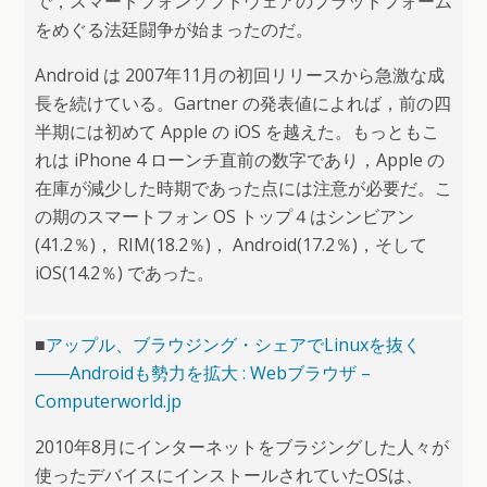
で，スマートフォンソフトウェアのプラットフォーム
をめぐる法廷闘争が始まったのだ。
Android は 2007年11月の初回リリースから急激な成
長を続けている。Gartner の発表値によれば，前の四
半期には初めて Apple の iOS を越えた。もっともこ
れは iPhone 4 ローンチ直前の数字であり，Apple の
在庫が減少した時期であった点には注意が必要だ。こ
の期のスマートフォン OS トップ４はシンビアン
(41.2％)， RIM(18.2％)， Android(17.2％)，そして
iOS(14.2％) であった。
■
アップル、ブラウジング・シェアでLinuxを抜く
――Androidも勢力を拡大 : Webブラウザ –
Computerworld.jp
2010年8月にインターネットをブラジングした人々が
使ったデバイスにインストールされていたOSは、