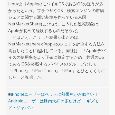
LinuxよりAppleのモバイルOSであるiOSのほうが多
かったという。ブラウザやOS、検索エンジンの市場
シェアに関する測定基準を作っている米国
NetMarketShareによれば、こうした逆転現象は
Appleが初めて経験するものだそうだ。
とはいえ、こうした結果が出たのは、
NetMarketshareがAppleのシェアを計測する方法を
刷新したことに起因している。同社は、「Appleデバ
イスの使用率をより正確に算定するため、共通のOS
であるiOSを搭載するデバイスのグループとして
『iPhone』『iPod Touch』『iPad』とひとくくりに
した」と説明した。
■
iPhoneユーザーはペットに熱帯魚がお似合い！
Androidユーザーは豚肉大好き派だけど… : ギズモー
ド・ジャパン