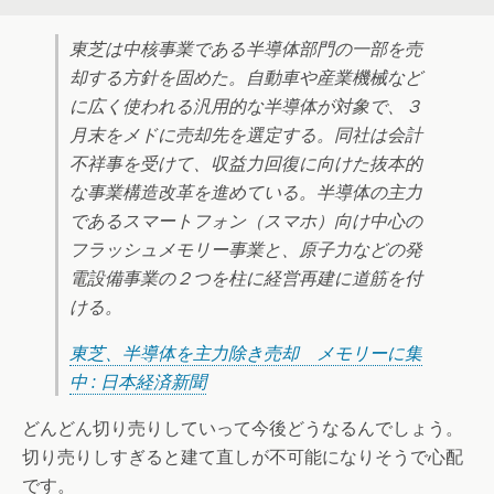
東芝は中核事業である半導体部門の一部を売
却する方針を固めた。自動車や産業機械など
に広く使われる汎用的な半導体が対象で、３
月末をメドに売却先を選定する。同社は会計
不祥事を受けて、収益力回復に向けた抜本的
な事業構造改革を進めている。半導体の主力
であるスマートフォン（スマホ）向け中心の
フラッシュメモリー事業と、原子力などの発
電設備事業の２つを柱に経営再建に道筋を付
ける。
東芝、半導体を主力除き売却 メモリーに集
中 : 日本経済新聞
どんどん切り売りしていって今後どうなるんでしょう。
切り売りしすぎると建て直しが不可能になりそうで心配
です。