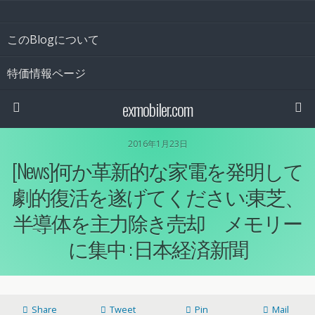
このBlogについて
特価情報ページ
exmobiler.com
2016年1月23日
[News]何か革新的な家電を発明して
劇的復活を遂げてください:東芝、
半導体を主力除き売却 メモリー
に集中 : 日本経済新聞
Share
Tweet
Pin
Mail