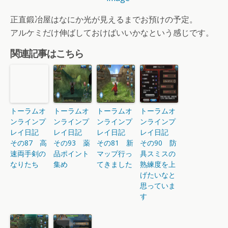
正直鍛冶屋はなにか光が見えるまでお預けの予定。
アルケミだけ伸ばしておけばいいかなという感じです。
関連記事はこちら
トーラムオ
トーラムオ
トーラムオ
トーラムオ
ンラインプ
ンラインプ
ンラインプ
ンラインプ
レイ日記
レイ日記
レイ日記
レイ日記
その87 高
その93 薬
その81 新
その90 防
速両手剣の
品ポイント
マップ行っ
具スミスの
なりたち
集め
てきました
熟練度を上
げたいなと
思っていま
す