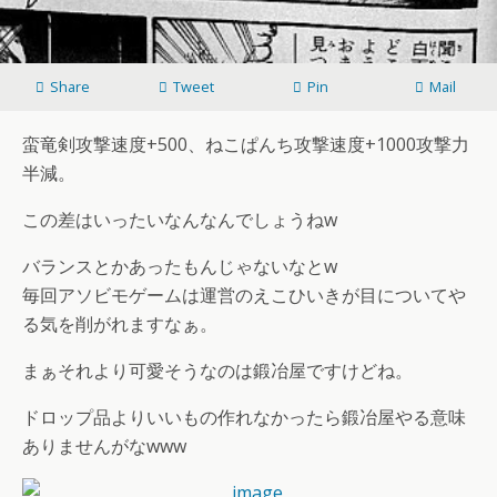
Share
Tweet
Pin
Mail
蛮竜剣攻撃速度+500、ねこぱんち攻撃速度+1000攻撃力
半減。
この差はいったいなんなんでしょうねw
バランスとかあったもんじゃないなとw
毎回アソビモゲームは運営のえこひいきが目についてや
る気を削がれますなぁ。
まぁそれより可愛そうなのは鍛冶屋ですけどね。
ドロップ品よりいいもの作れなかったら鍛冶屋やる意味
ありませんがなwww