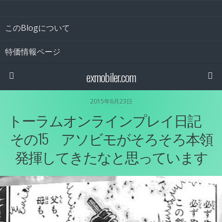
このBlogについて
特価情報ページ
exmobiler.com
2015年6月23日
トーラムオンラインプレイ日記
その15 アソビモがそろそろ本領
発揮してきたなと思っています