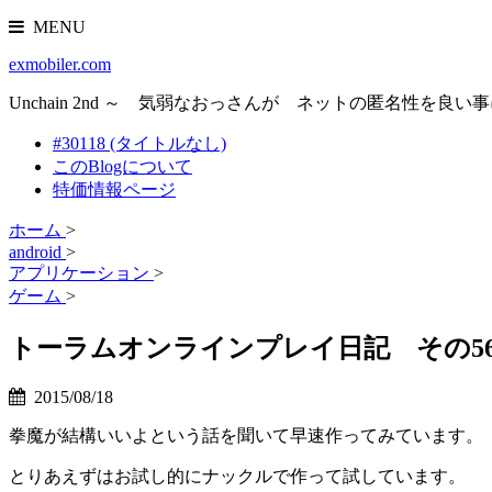
MENU
exmobiler.com
Unchain 2nd ～ 気弱なおっさんが ネットの匿名性
#30118 (タイトルなし)
このBlogについて
特価情報ページ
ホーム
>
android
>
アプリケーション
>
ゲーム
>
トーラムオンラインプレイ日記 その5
2015/08/18
拳魔が結構いいよという話を聞いて早速作ってみています。
とりあえずはお試し的にナックルで作って試しています。