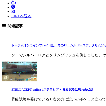
B!
LINEへ送る
関連記事
トーラムオンラインプレイ日記 その11 シルバーロア、クリムゾ
ソロでシルバーロアとクリムゾッシュを倒しました。 ポ
STELLACEPT online #ステラセプト 昇級試験に思わぬ伏線
昇級試験を受けていると奥の方に誰かがボケッと立って