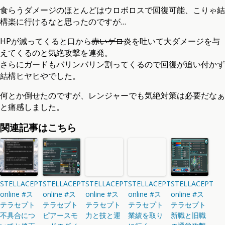
食らうダメージのほとんどはウロボロスで回復可能、こりゃ結
構楽に行けるなと思ったのですが…
HPが減ってくると口から
赤いゲロ
炎を吐いて大ダメージを与
えてくるのと気絶攻撃を連発。
さらにガードもバリンバリン割ってくるので回復が追い付かず
結構ヒヤヒやでした。
何とか倒せたのですが、レンジャーでも気絶対策は必要だなぁ
と痛感しました。
関連記事はこちら
STELLACEPT
STELLACEPT
STELLACEPT
STELLACEPT
STELLACEPT
online #ス
online #ス
online #ス
online #ス
online #ス
テラセプト
テラセプト
テラセプト
テラセプト
テラセプト
不具合につ
ピアースモ
力と技と運
業績を取り
新職と旧職