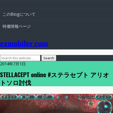
このBlogについて
特価情報ページ
exmobiler.com
2014年7月1日
STELLACEPT online #ステラセプト アリオ
トソロ討伐