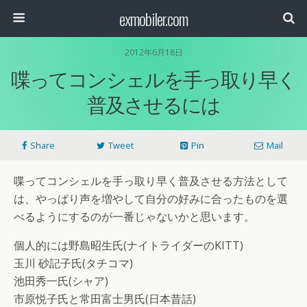
exmobiler.com
2012年6月18日
喋ってコンシェルを手っ取り早く
普及させるには
Share
Tweet
Pin
Mail
喋ってコンシェルを手っ取り早く普及させる方法として
は、やっぱり声を増やして自分の好みに合ったものを選
べるようにするのが一番じゃないかと思います。
個人的には野島昭生氏(ナイトライダーのKITT)
玉川 砂記子氏(タチコマ)
池田秀一氏(シャア)
市原悦子氏と常田富士男氏(日本昔話)