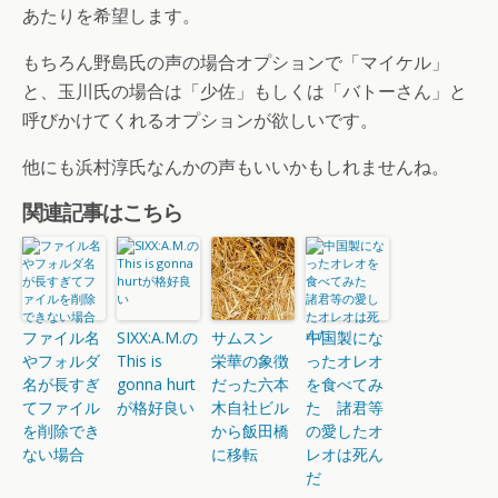
あたりを希望します。
もちろん野島氏の声の場合オプションで「マイケル」
と、玉川氏の場合は「少佐」もしくは「バトーさん」と
呼びかけてくれるオプションが欲しいです。
他にも浜村淳氏なんかの声もいいかもしれませんね。
関連記事はこちら
ファイル名
SIXX:A.M.の
サムスン
中国製にな
やフォルダ
This is
栄華の象徴
ったオレオ
名が長すぎ
gonna hurt
だった六本
を食べてみ
てファイル
が格好良い
木自社ビル
た 諸君等
を削除でき
から飯田橋
の愛したオ
ない場合
に移転
レオは死ん
だ