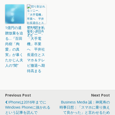
1億円の遺
切り刻まれ
贈放棄を迫
るソニー、
る…『百田
「大手電
尚樹「殉
機」卒業
愛」の真
へ 平井社
実』が暴く
長退任とス
たかじん夫
マホ＆テレ
人の“闇”
ビ撤退へ期
待高まる
Previous Post
Next Post
IPhoneは2016年までに
Business Media 誠：神尾寿の
Windows Phoneに抜かれる
時事日想：「スマホに乗り換え
という記事を読んで
て良かった」と言わせるため