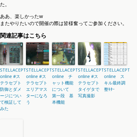
た。
ああ、楽しかったw
またやりたいので開催の際は皆様奮ってご参加ください。
関連記事はこちら
STELLACEPT
STELLACEPT
STELLACEPT
STELLACEPT
STELLACEPT
online #ス
online #ス
online チ
online #ス
online ス
テラセプト
テラセプト
ャット機能
テラセプト
キル最終調
防御とダメ
エリアマス
について
タイゲタで
整ｷﾀｰ
ージについ
ターになろ
第一段 基
写真撮影
て検証して
う
本機能
みた