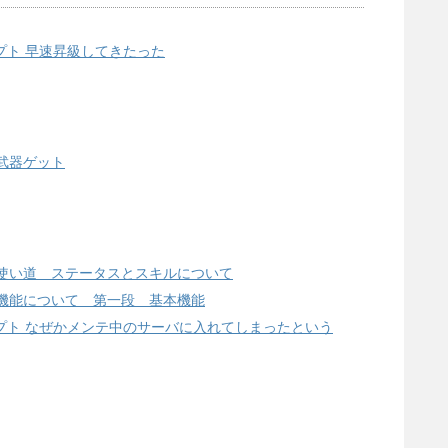
ステラセプト 早速昇級してきたった
事故武器ゲット
スピカの使い道 ステータスとスキルについて
チャット機能について 第一段 基本機能
#ステラセプト なぜかメンテ中のサーバに入れてしまったという