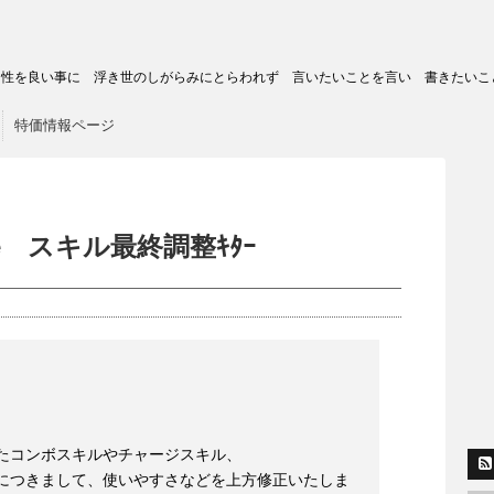
トの匿名性を良い事に 浮き世のしがらみにとらわれず 言いたいことを言い 書きたいこ
特価情報ページ
ine スキル最終調整ｷﾀｰ
たコンボスキルやチャージスキル、
につきまして、使いやすさなどを上方修正いたしま