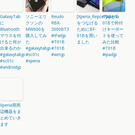
GalaxyTab
ソニーエリ
Reudo
[Xperia_Report]Xperia
iPadとT-
に
クソンの
RBK-
をつなげる
01Bで外付
Bluetooth
MW600を
2000BT3
ためにBF-
けキーボー
マウスを付
購入してみ
#iPadjp
01Bを買い
ドを使って
けると何が
た
#T01B
ました
みた比較
出来るのか
#galaxytabjp
#T01B
#T01B
#galaxytabjp
#sc01c
#wmjp
#ipadjp
#sc01c
#xperia
#androidjp
Xperia用周
辺機器をま
とめていき
ます