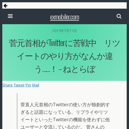
exmobiler.com
2013年7月11日
菅元首相がTwitterに苦戦中 リツ
イートのやり方がなんか違
う……！ – ねとらぼ
Share
Tweet
Pin
Mail
菅直人元首相のTwitterの使い方が独創的す
ぎると話題になっている。リプライやリツ
イートといったTwitterの機能を使わずに他
ユーザーと交流しているのだ。 菅さんの