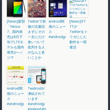
[News]新型
Twitterで前
Android関
[News]IFT
「Nexus
後の文脈読
係のニュー
TTが
7」国内発
まずにその
ス
Twitterをト
売は8月下
一文にだけ
#androidjp
リガにした
旬でLTEモ
食いついて
動作を一部
デルも国内
批判する人
復活
発売か─ノ
のなんと多
ジマ
いことか
Android関
Twidroidが
係のニュー
凍結されて
ス
います
#androidjp
#androidjp
#galaxytabj