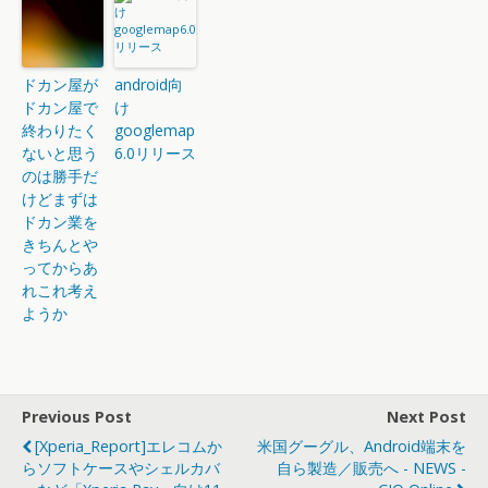
ドカン屋が
android向
ドカン屋で
け
終わりたく
googlemap
ないと思う
6.0リリース
のは勝手だ
けどまずは
ドカン業を
きちんとや
ってからあ
れこれ考え
ようか
Previous Post
Next Post
[Xperia_Report]エレコムか
米国グーグル、Android端末を
らソフトケースやシェルカバ
自ら製造／販売へ - NEWS -