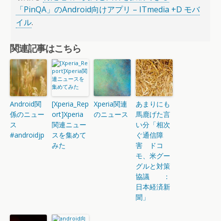
「PinQA」のAndroid向けアプリ – ITmedia +D モバ
イル
.
関連記事はこちら
Android関
[Xperia_Rep
Xperia関連
あまりにも
係のニュー
ort]Xperia
のニュース
馬鹿げた言
ス
関連ニュー
い分「相次
#androidjp
スを集めて
ぐ通信障
みた
害 ドコ
モ、米グー
グルと対策
協議 ：
日本経済新
聞」