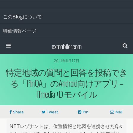
このBlogについて
特価情報ページ
exmobiler.com
2011年8月17日
特定地域の質問と回答を投稿でき
る「PinQA」のAndroid向けアプリ –
ITmedia +D モバイル
Share
Tweet
Pin
Mail
NTTレゾナントは、位置情報と地図を連携させたQ＆