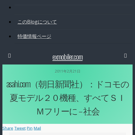
このBlogについて
特価情報ページ
exmobiler.com
2011年2月21日
asahi.com（朝日新聞社）：ドコモの
夏モデル２０機種、すべてＳＩ
Ｍフリーに – 社会
Share
Tweet
Pin
Mail