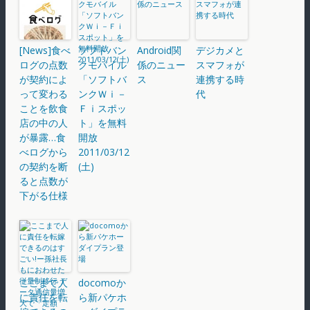
[News]食べ
ソフトバン
Android関
デジカメと
ログの点数
クモバイル
係のニュー
スマフォが
が契約によ
「ソフトバ
ス
連携する時
って変わる
ンクＷｉ－
代
ことを飲食
Ｆｉスポッ
店の中の人
ト」を無料
が暴露…食
開放
べログから
2011/03/12
の契約を断
(土)
ると点数が
下がる仕様
ここまで人
docomoか
に責任を転
ら新パケホ