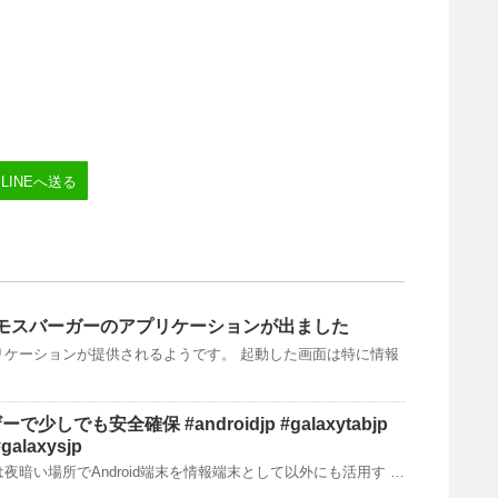
LINEへ送る
port]モスバーガーのアプリケーションが出ました
リケーションが提供されるようです。 起動した画面は特に情報
しでも安全確保 #androidjp #galaxytabjp
#galaxysjp
夜暗い場所でAndroid端末を情報端末として以外にも活用す …