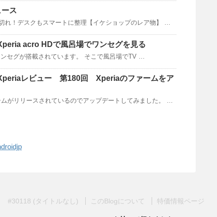
ュース
の電池切れ！デスクもスマートに整理【イケショップのレア物】 …
rt]Xperia acro HDで風呂場でワンセグを見る
HDにはワンセグが搭載されています。 そこで風呂場でTV …
ort]Xperiaレビュー 第180回 Xperiaのファームをア
ファームがリリースされているのでアップデートしてみました。 …
oidjp
#30118 (タイトルなし)
このBlogについて
特価情報ページ