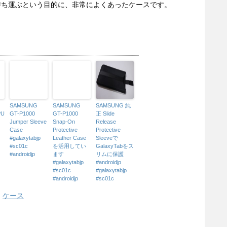
持ち運ぶという目的に、非常によくあったケースです。
SAMSUNG
SAMSUNG
SAMSUNG 純
PU
GT-P1000
GT-P1000
正 Slide
Jumper Sleeve
Snap-On
Release
Case
Protective
Protective
#galaxytabjp
Leather Case
Sleeveで
#sc01c
を活用してい
GalaxyTabをス
#androidjp
ます
リムに保護
#galaxytabjp
#androidjp
#sc01c
#galaxytabjp
#androidjp
#sc01c
,
ケース