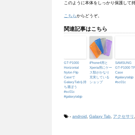
このように本体をしっかり保護して
こちら
からどうぞ。
関連記事はこちら
GT-P1000
iPhone4用と
SAMSUNG
Horizontal
Xperia用にケー
GT-P1000 T
Nylon Flip
ス類がかなり
Case
Caseで
充実している
#galaxytabjp
GalaxyTabを持
ショップ
#sc01c
ち運ぼう
#sc01c
#galaxytabjp
-
android
,
Galaxy Tab
,
アクセサリ