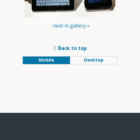
next in gallery »
Back to top
Mobile
Desktop