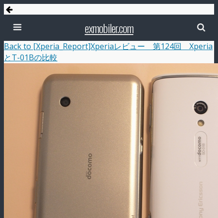
exmobiler.com
Back to [Xperia_Report]Xperiaレビュー 第124回 Xperia
とT-01Bの比較