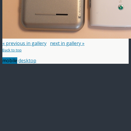
« previous in gallery
next in gallery »
Back to top
mobile
desktop