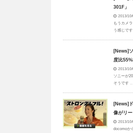
301F」
2013/10
もうカメラ
う感じです
[New
度比55
2013/10
ソニーが2
そうです 
[News]
像がリー
2013/10
docomoか