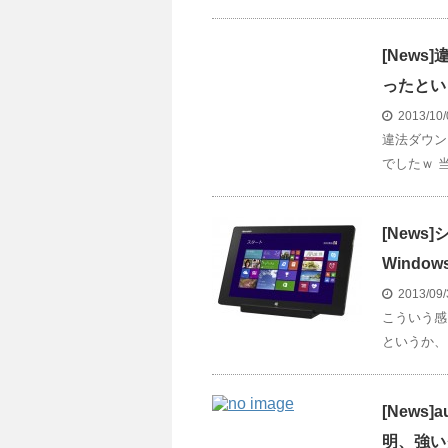
[New
ったという
2013/10
違法ダウン
でしたｗ 当
[News]
Windo
2013/09
こういう感
というか、
[New
明、強い