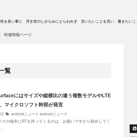
トの匿名性を良い事に 浮き世のしがらみにとらわれず 言いたいことを言い 書きたいこ
特価情報ページ
 一覧
]Surfaceにはサイズや縦横比の違う複数モデルやLTE
、マイクロソフト幹部が発言
/02
androidニュース
androidニュース
ラスの端末にRTを持ってくるのは、お願いですから勘弁してく
 …