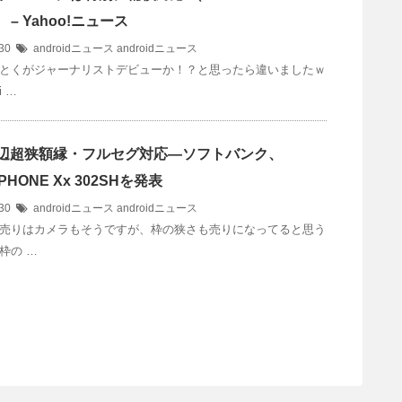
l） – Yahoo!ニュース
/30
androidニュース
androidニュース
とくがジャーナリストデビューか！？と思ったら違いましたｗ
 …
s]3辺超狭額縁・フルセグ対応―ソフトバンク、
PHONE Xx 302SHを発表
/30
androidニュース
androidニュース
売りはカメラもそうですが、枠の狭さも売りになってると思う
枠の …