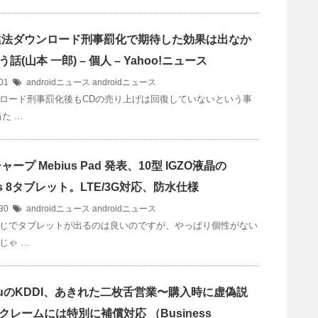
s]違法ダウンロード刑事罰化で期待した効果は出なか
話(山本 一郎) – 個人 – Yahoo!ニュース
/01
androidニュース
androidニュース
ロード刑事罰化後もCDの売り上げは回復していないという事
た …
シャープ Mebius Pad 発表、10型 IGZO液晶の
ws 8タブレット。LTE/3G対応、防水仕様
/30
androidニュース
androidニュース
じでタブレットが出るのは良いのですが、やっぱり個性がない
じゃ …
s]auのKDDI、あきれた二枚舌営業〜購入時に虚偽説
クレームには特別に補償対応 （Business