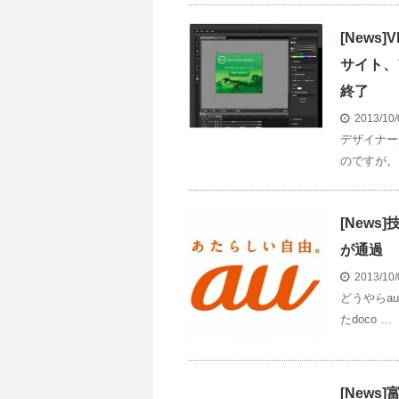
[News
サイト、
終了
2013/10
デザイナー
のですが。
[News]
が通過
2013/10
どうやらa
たdoco …
[News