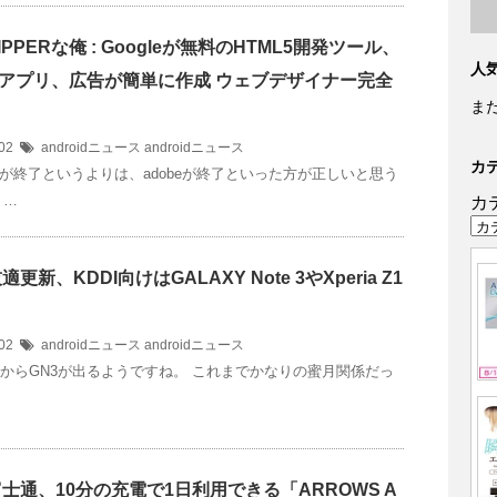
]VIPPERな俺 : Googleが無料のHTML5開発ツール、
人
アプリ、広告が簡単に作成 ウェブデザイナー完全
ま
/02
androidニュース
androidニュース
カ
が終了というよりは、adobeが終了といった方が正しいと思う
 …
カ
技適更新、KDDI向けはGALAXY Note 3やXperia Z1
/02
androidニュース
androidニュース
uからGN3が出るようですね。 これまでかなりの蜜月関係だっ
]富士通、10分の充電で1日利用できる「ARROWS A