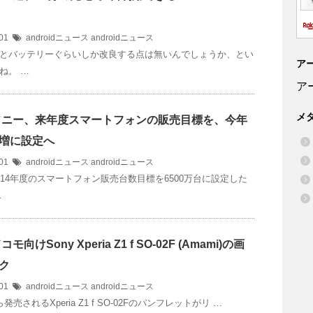
/01
androidニュース
androidニュース
とバッテリーぐらいしか改良する点は無いんでしょうか、とい
ア
ね。 …
ア
メ
s]ソニー、来年度スマートフォンの販売目標を、今年
%増に設定へ
/01
androidニュース
androidニュース
014年度のスマートフォン販売台数目標を6500万台に設定した
…
ドコモ向けSony Xperia Z1 f SO-02F (Amami)の画
ク
/01
androidニュース
androidニュース
ら発売されるXperia Z1 f SO-02Fのパンフレットがリ …