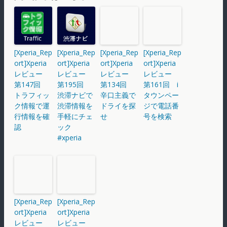
[Xperia_Rep
[Xperia_Rep
[Xperia_Rep
[Xperia_Rep
ort]Xperia
ort]Xperia
ort]Xperia
ort]Xperia
レビュー
レビュー
レビュー
レビュー
第147回
第195回
第134回
第161回 i
トラフィッ
渋滞ナビで
辛口主義で
タウンペー
ク情報で運
渋滞情報を
ドライを探
ジで電話番
行情報を確
手軽にチェ
せ
号を検索
認
ック
#xperia
[Xperia_Rep
[Xperia_Rep
ort]Xperia
ort]Xperia
レビュー
レビュー