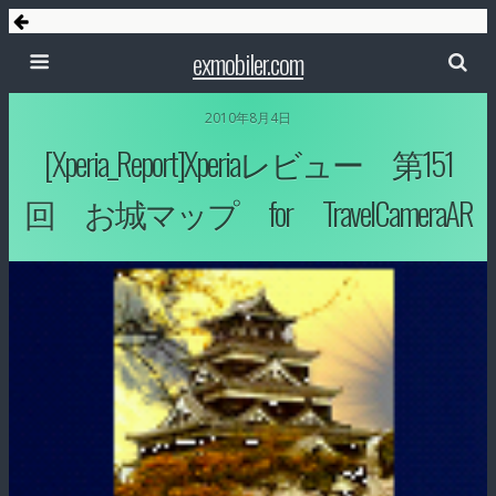
exmobiler.com
2010年8月4日
[Xperia_Report]Xperiaレビュー 第151
回 お城マップ for TravelCameraAR