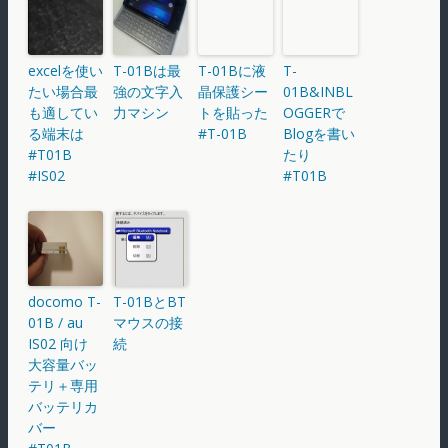
excelを使い
T-01Bは最
T-01Bに液
T-
たい場合最
強の文字入
晶保護シー
01B&INBL
も適してい
力マシン
トを貼った
OGGERで
る端末は
#T-01B
Blogを書い
#T01B
たり
#IS02
#T01B
docomo T-
T-01BとBT
01B / au
マウスの接
IS02 向け
続
大容量バッ
テリ＋専用
バッテリカ
バー