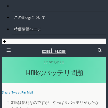
このBlogについて
特価情報ページ
exmobiler.com
2010年7月12日
T-01Bのバッテリ問題
Share
Tweet
Pin
Mail
T-01Bは便利なのですが、やっぱりバッテリがもたな