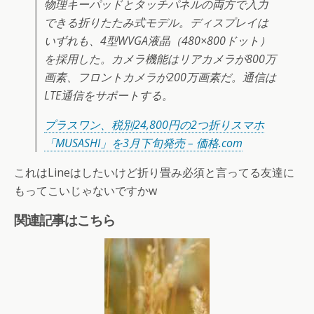
物理キーパッドとタッチパネルの両方で入力
できる折りたたみ式モデル。ディスプレイは
いずれも、4型WVGA液晶（480×800ドット）
を採用した。カメラ機能はリアカメラが800万
画素、フロントカメラが200万画素だ。通信は
LTE通信をサポートする。
プラスワン、税別24,800円の2つ折りスマホ
「MUSASHI」を3月下旬発売 – 価格.com
これはLineはしたいけど折り畳み必須と言ってる友達に
もってこいじゃないですかw
関連記事はこちら