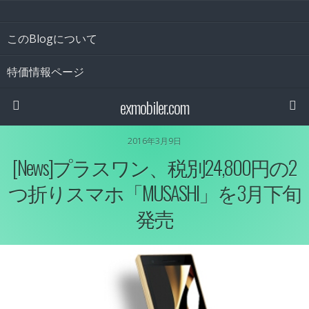
このBlogについて
特価情報ページ
exmobiler.com
2016年3月9日
[News]プラスワン、税別24,800円の2
つ折りスマホ「MUSASHI」を3月下旬
発売