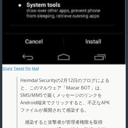
Share
Tweet
Pin
Mail
Heimdal Securityの2月12日のブログによる
と、このマルウェア「Mazar BOT」は、
SMS/MMSで届くメッセージのリンクを
Android端末でクリックすると、不正なAPK
ファイルが展開されて感染する。
感染すると攻撃者が管理者権限を取得