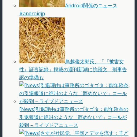
Android関係のニュース
#androidjp
鳥越俊太郎氏、「『被害女
性』証言記録」掲載の週刊新潮に抗議文 刑事告
訴の準備も
[News]引退理由は事務所のゴタゴタ：能年玲奈の
引退報道に絶叫のような「辞めないで」コールが
殺到 – ライブドアニュース