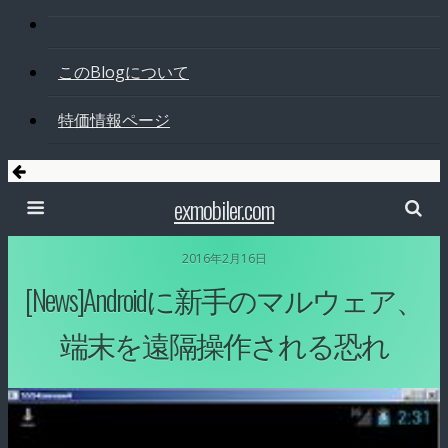
このBlogについて
特価情報ページ
exmobiler.com
2016年2月16日
[News]Androidに新手のマルウェア、
端末を遠隔操作される恐れ