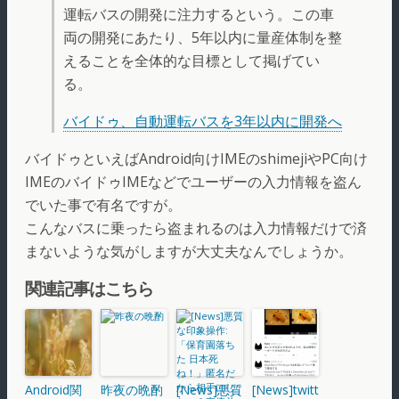
運転バスの開発に注力するという。この車
両の開発にあたり、5年以内に量産体制を整
えることを全体的な目標として掲げてい
る。
バイドゥ、自動運転バスを3年以内に開発へ
バイドゥといえばAndroid向けIMEのshimejiやPC向け
IMEのバイドゥIMEなどでユーザーの入力情報を盗ん
でいた事で有名ですが。
こんなバスに乗ったら盗まれるのは入力情報だけで済
まないような気がしますが大丈夫なんでしょうか。
関連記事はこちら
Android関
昨夜の晩酌
[News]悪質
[News]twitt