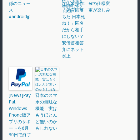
係のニュー
な印象操作:
erの仕様変
ス
「保育園落
更が楽しみ
#androidjp
ちた 日本死
ね！」匿名
だから相手
にしない？
安倍首相答
弁にネット
炎上
[News]Pay
日本のスマ
Pal、
ホの無駄な
Windows
機能 実は
Phone版ア
もうほとん
プリのサポ
ど無いのか
ートを6月
もしれない
30日で終了