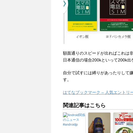
額面通りのスピードが出ればこれは
日本通信の場合200kといって200
自分で試すには縛りがあったりして
す。
はてなブックマーク – 人気エントリー
関連記事はこちら