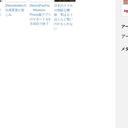
な
[News]twitterの
[News]PayPal
日本のスマホ
保
仕様変更が楽
、Windows
の無駄な機
日
しみ
Phone版アプリ
能 実はもう
のサポートを6
ほとんど無い
月30日で終了
のかもしれな
ア
い
ア
メ