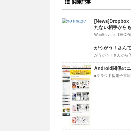
関連記事
[News]Drop
たない相手から
WebService : DROPit
がうがう！さんでRE
がうがう！さんからREG
Android関係のニュ
■クラウド型電子書籍スト