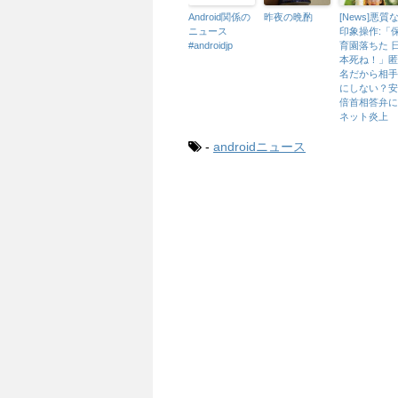
Android関係の
昨夜の晩酌
[News]悪質
ニュース
印象操作:「
#androidjp
育園落ちた 
本死ね！」匿
名だから相手
にしない？安
倍首相答弁に
ネット炎上
-
androidニュース