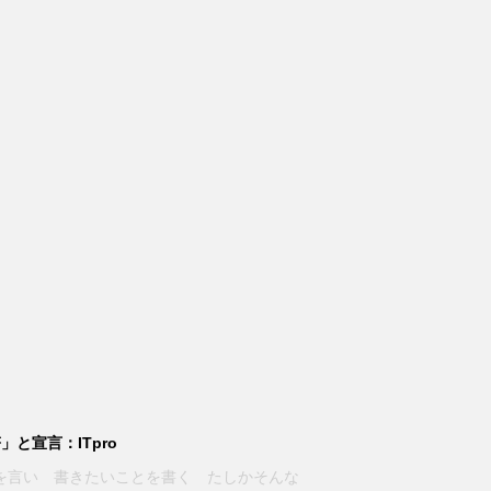
と宣言：ITpro
ことを言い 書きたいことを書く たしかそんな