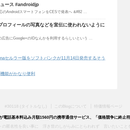
ース #androidjp
のAndroidスマートフォンをCESで発表へ &#82 …
分のプロフィールの写真などを宣伝に使われないように
社の広告にGoogle+のIDなんかを利用するらしいという …
 mini Retinaセルラー版をソフトバンクが11月14日発売するそう
グループ機能がかなり便利
#30118 (タイトルなし)
このBlogについて
特価情報ページ
通信が電話基本料込み月額1560円の携帯通信サービス、「価格競争に終止符」
が ネットの匿名性を良い事に 浮き世のしがらみにとらわれず 言いたい