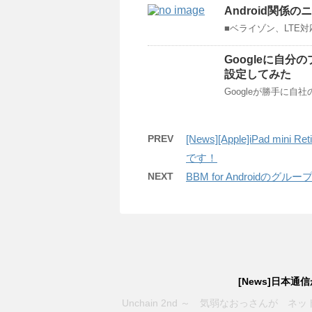
Android関係のニュ
■ベライゾン、LTE対応
Googleに自
設定してみた
Googleが勝手に自
PREV
[News][Apple]iPad
です！
NEXT
BBM for Androidの
[News]日本
Unchain 2nd ～ 気弱なおっさん