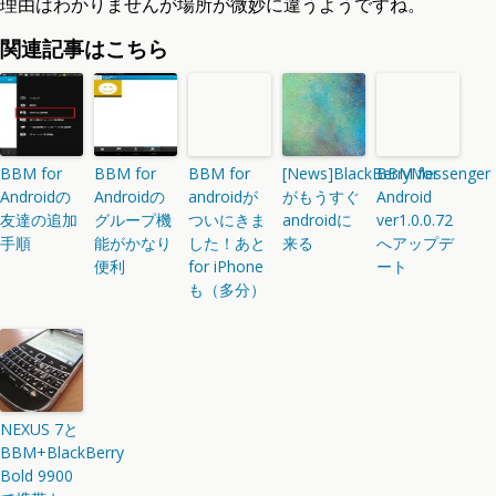
理由はわかりませんが場所が微妙に違うようですね。
関連記事はこちら
BBM for
BBM for
BBM for
[News]BlackBerryMessenger
BBM for
Androidの
Androidの
androidが
がもうすぐ
Android
友達の追加
グループ機
ついにきま
androidに
ver1.0.0.72
手順
能がかなり
した！あと
来る
へアップデ
便利
for iPhone
ート
も（多分）
NEXUS 7と
BBM+BlackBerry
Bold 9900