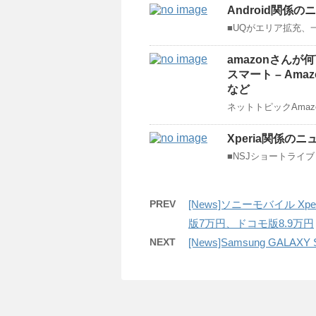
Android関係のニュ
■UQがエリア拡充、一
amazonさんが何
スマート – Am
など
ネットトピックAmaz
Xperia関係のニ
■NSJショートライブ 
PREV
[News]ソニーモバイル Xp
版7万円、ドコモ版8.9万円
NEXT
[News]Samsung GA