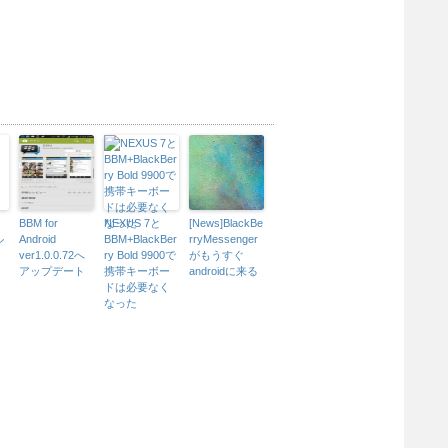
BBM for
NEXUS 7と
[News]BlackBe
ル
Android
BBM+BlackBer
rryMessenger
ver1.0.0.72へ
ry Bold 9900で
がもうすぐ
アップデート
携帯キーボー
androidに来る
ドは必要なく
なった