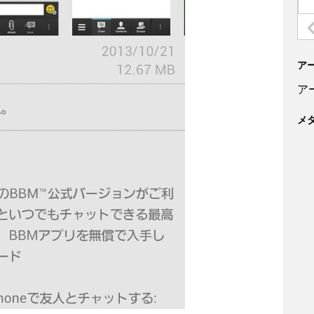
ア
ア
メ