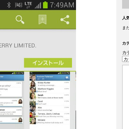
人
ま
カ
カ