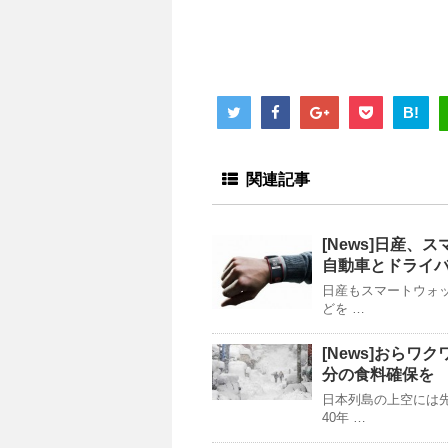
B!
関連記事
[News]日産、ス
自動車とドライバーを
日産もスマートウォ
どを …
[News]おらワ
分の食料確保を
日本列島の上空には
40年 …