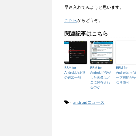
早速入れてみようと思います。
こちら
からどうぞ。
関連記事はこちら
BBM for
BBM for
BBM for
Androidの友達
Androidで受信
Androidのグ
の追加手順
した画像はど
ープ機能がか
こに保存され
なり便利
るのか
-
androidニュース