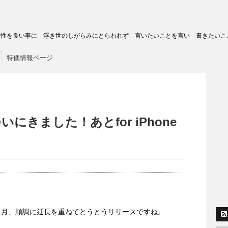
トの匿名性を良い事に 浮き世のしがらみにとらわれず 言いたいことを言い 書きたいこ
特価情報ページ
dがついにきました！あとfor iPhone
。
ヶ月、順調に延長を重ねてとうとうリリースですね。