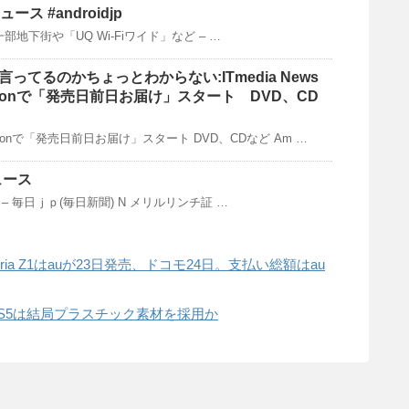
ース #androidjp
部地下街や「UQ Wi-Fiワイド」など – …
言ってるのかちょっとわからない:ITmedia News
azonで「発売日前日お届け」スタート DVD、CD
onで「発売日前日お届け」スタート DVD、CDなど Am …
ュース
– 毎日ｊｐ(毎日新聞) N メリルリンチ証 …
eria Z1はauが23日発売、ドコモ24日。支払い総額はau
LAXY S5は結局プラスチック素材を採用か