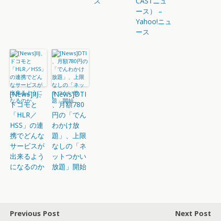
ス
CASTニュ
ース） –
Yahoo!ニュ
ース
[News]IIJ、
[News]DTI
ドコモと
、月額780
「HLR／
円の「でん
HSS」の連
わかけ放
携でどんな
題」、上限
サービスが
なしの「ネ
出来るよう
ットつかい
になるのか
放題」開始
Previous Post
Next Post