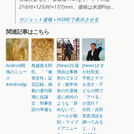
210(H)×125(W)×17(T)mm。価格は米国Play…
ガジェット速報 » HOMEで表示させる
関連記事はこちら
Android関
鳥越俊太郎
[News]引退
[News]さす
係のニュー
氏、「『被
理由は事務
が社民党、
ス
害女性』証
所のゴタゴ
平然とデマ
#androidjp
言記録」掲
タ：能年玲
を流す：子
載の週刊新
奈の引退報
どもの間で
潮に抗議
道に絶叫の
「アベる」
文 刑事告
ような「辞
が流行？
訴の準備も
めないで」
社民・吉田
コールが殺
党首演説を
到 – ライブ
調べてみる
ドアニュー
と…（J-