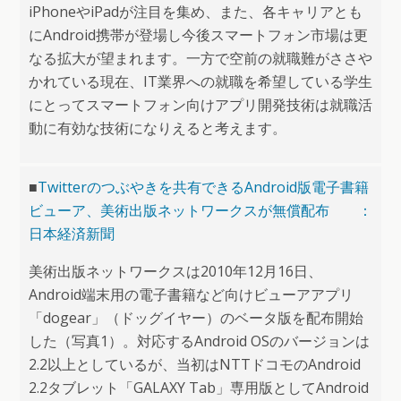
iPhoneやiPadが注目を集め、また、各キャリアとも
にAndroid携帯が登場し今後スマートフォン市場は更
なる拡大が望まれます。一方で空前の就職難がささや
かれている現在、IT業界への就職を希望している学生
にとってスマートフォン向けアプリ開発技術は就職活
動に有効な技術になりえると考えます。
■
Twitterのつぶやきを共有できるAndroid版電子書籍
ビューア、美術出版ネットワークスが無償配布 ：
日本経済新聞
美術出版ネットワークスは2010年12月16日、
Android端末用の電子書籍など向けビューアアプリ
「dogear」（ドッグイヤー）のベータ版を配布開始
した（写真1）。対応するAndroid OSのバージョンは
2.2以上としているが、当初はNTTドコモのAndroid
2.2タブレット「GALAXY Tab」専用版としてAndroid