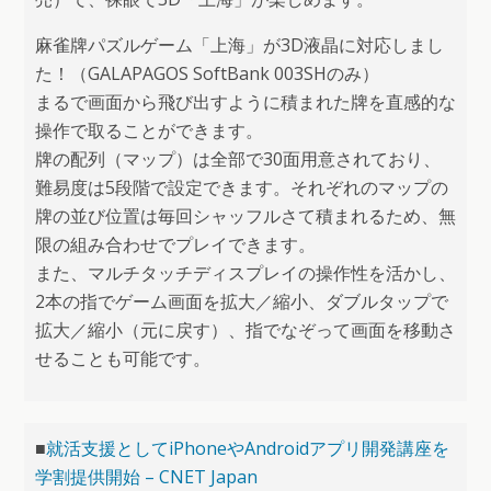
麻雀牌パズルゲーム「上海」が3D液晶に対応しまし
た！（GALAPAGOS SoftBank 003SHのみ）
まるで画面から飛び出すように積まれた牌を直感的な
操作で取ることができます。
牌の配列（マップ）は全部で30面用意されており、
難易度は5段階で設定できます。それぞれのマップの
牌の並び位置は毎回シャッフルさて積まれるため、無
限の組み合わせでプレイできます。
また、マルチタッチディスプレイの操作性を活かし、
2本の指でゲーム画面を拡大／縮小、ダブルタップで
拡大／縮小（元に戻す）、指でなぞって画面を移動さ
せることも可能です。
■
就活支援としてiPhoneやAndroidアプリ開発講座を
学割提供開始 – CNET Japan