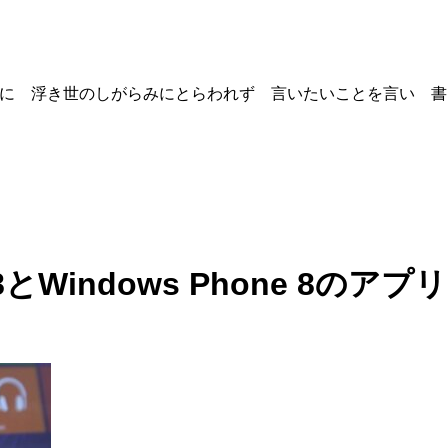
を良い事に 浮き世のしがらみにとらわれず 言いたいことを言い 
ows 8とWindows Phone 8