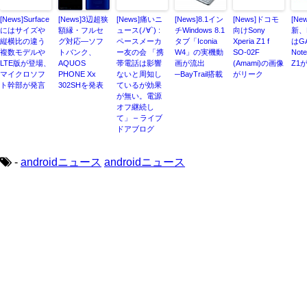
[News]Surface
[News]3辺超狭
[News]痛いニ
[News]8.1イン
[News]ドコモ
[Ne
にはサイズや
額縁・フルセ
ュース(ﾉ∀`) :
チWindows 8.1
向けSony
新、
縦横比の違う
グ対応―ソフ
ペースメーカ
タブ「Iconia
Xperia Z1 f
はG
複数モデルや
トバンク、
ー友の会 「携
W4」の実機動
SO-02F
Note
LTE版が登場、
AQUOS
帯電話は影響
画が流出
(Amami)の画像
Z1
マイクロソフ
PHONE Xx
ないと周知し
─BayTrail搭載
がリーク
ト幹部が発言
302SHを発表
ているが効果
が無い。電源
オフ継続し
て」 – ライブ
ドアブログ
-
androidニュース
androidニュース