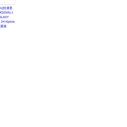
ws]技適更
KDDI向け
ALAXY
 3やXperia
が通過