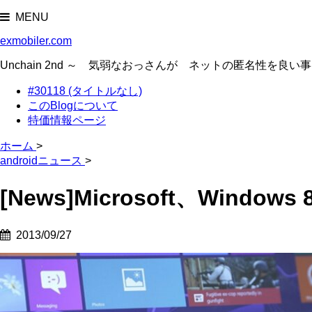
MENU
exmobiler.com
Unchain 2nd ～ 気弱なおっさんが ネットの匿名性
#30118 (タイトルなし)
このBlogについて
特価情報ページ
ホーム
>
androidニュース
>
[News]Microsoft、Wind
2013/09/27