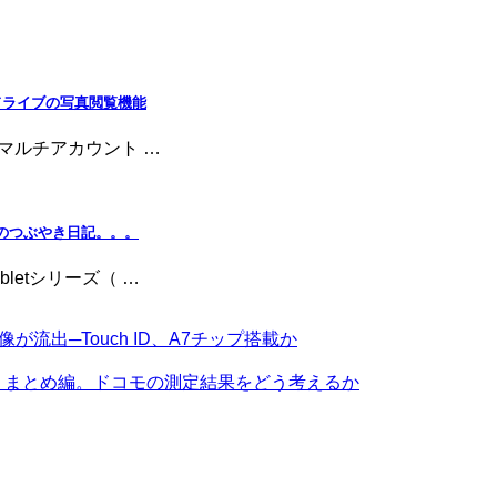
leドライブの写真閲覧機能
れ、マルチアカウント …
 店長のつぶやき日記。。。
letシリーズ（ …
機画像が流出─Touch ID、A7チップ搭載か
キャリア比較：まとめ編。ドコモの測定結果をどう考えるか