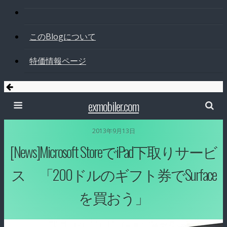
このBlogについて
特価情報ページ
exmobiler.com
2013年9月13日
[News]Microsoft StoreでiPad下取りサービ
ス 「200ドルのギフト券でSurface
を買おう」