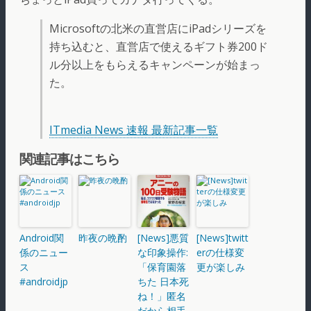
Microsoftの北米の直営店にiPadシリーズを
持ち込むと、直営店で使えるギフト券200ド
ル分以上をもらえるキャンペーンが始まっ
た。
ITmedia News 速報 最新記事一覧
関連記事はこちら
Android関
昨夜の晩酌
[News]悪質
[News]twitt
係のニュー
な印象操作:
erの仕様変
ス
「保育園落
更が楽しみ
#androidjp
ちた 日本死
ね！」匿名
だから相手