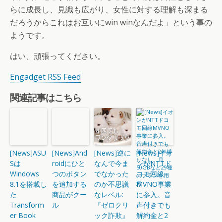
らに成長し、見識も広がり、女性に対する理解も深まる
だろうからこれはお互いにwin winなんだよ」という事の
ようです。
はい、頑張ってください。
Engadget RSS Feed
関連記事はこちら
[News]ASU
[News]And
[News]逆に
[News]イオ
Sは
roidにひと
なんで今ま
ンがNTTド
Windows
つのボタン
でなかった
コモ回線
8.1を搭載し
を追加する
のか不思議
MVNO事業
た
商品がクー
なレベル:
に参入。音
Transform
ル
『ゼロクリ
声付きでも
er Book
ック詐欺』
解約金と2