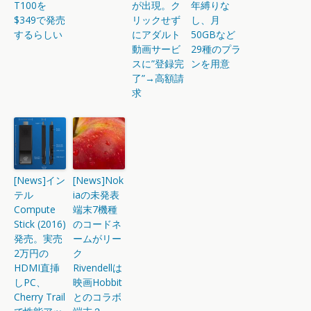
T100を
が出現。ク
年縛りな
$349で発売
リックせず
し、月
するらしい
にアダルト
50GBなど
動画サービ
29種のプラ
スに”登録完
ンを用意
了”→高額請
求
[News]イン
[News]Nok
テル
iaの未発表
Compute
端末7機種
Stick (2016)
のコードネ
発売。実売
ームがリー
2万円の
ク
HDMI直挿
Rivendellは
しPC、
映画Hobbit
Cherry Trail
とのコラボ