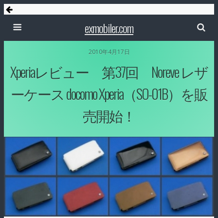
exmobiler.com
2010年4月17日
Xperiaレビュー 第37回 Noreve レザ
ーケース docomo Xperia（SO-01B）を販
売開始！