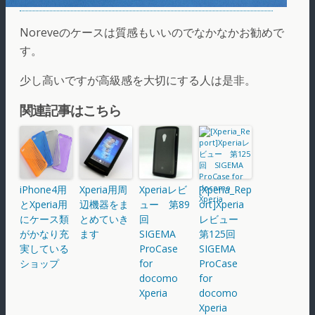
Noreveのケースは質感もいいのでなかなかお勧めで
す。
少し高いですが高級感を大切にする人は是非。
関連記事はこちら
iPhone4用
Xperia用周
Xperiaレビ
[Xperia_Rep
とXperia用
辺機器をま
ュー 第89
ort]Xperia
にケース類
とめていき
回
レビュー
がかなり充
ます
SIGEMA
第125回
実している
ProCase
SIGEMA
ショップ
for
ProCase
docomo
for
Xperia
docomo
Xperia