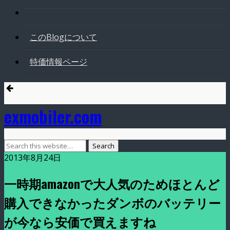
このBlogについて
特価情報ページ
exmobiler.com
2013年8月24日
一時期amazonで大人気のためほとんど
購入できなかったダンボのバッテリー
が今なら安価で買えますね