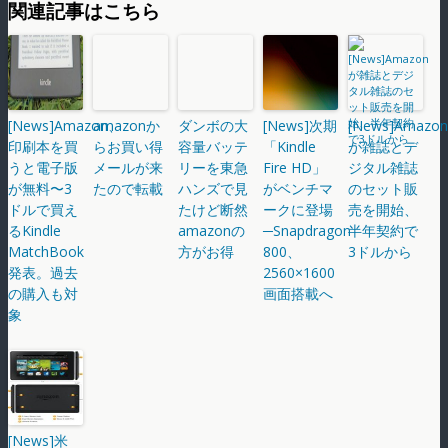
関連記事はこちら
[News]Amazon、
amazonか
ダンボの大
[News]次期
[News]Amazon
印刷本を買
らお買い得
容量バッテ
「Kindle
が雑誌とデ
うと電子版
メールが来
リーを東急
Fire HD」
ジタル雑誌
が無料〜3
たので転載
ハンズで見
がベンチマ
のセット販
ドルで買え
たけど断然
ークに登場
売を開始、
るKindle
amazonの
─Snapdragon
半年契約で
MatchBook
方がお得
800、
3ドルから
発表。過去
2560×1600
の購入も対
画面搭載へ
象
[News]米