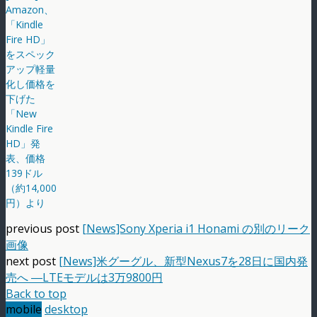
Amazon、
「Kindle
Fire HD」
をスペック
アップ軽量
化し価格を
下げた
「New
Kindle Fire
HD」発
表、価格
139ドル
（約14,000
円）より
previous post
[News]Sony Xperia i1 Honami の別のリーク
画像
next post
[News]米グーグル、新型Nexus7を28日に国内発
売へ ―LTEモデルは3万9800円
Back to top
mobile
desktop