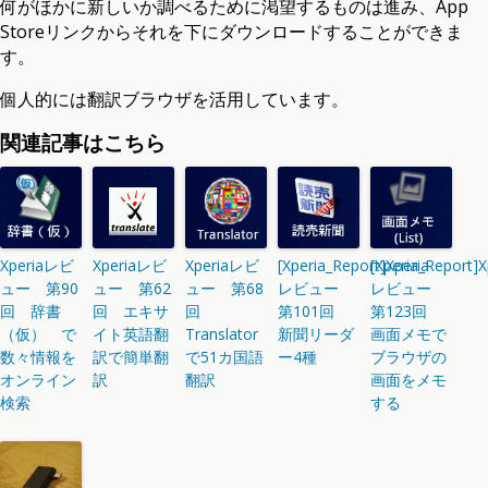
何がほかに新しいか調べるために渇望するものは進み、App
Storeリンクからそれを下にダウンロードすることができま
す。
個人的には翻訳ブラウザを活用しています。
関連記事はこちら
Xperiaレビ
Xperiaレビ
Xperiaレビ
[Xperia_Report]Xperia
[Xperia_Report]X
ュー 第90
ュー 第62
ュー 第68
レビュー
レビュー
回 辞書
回 エキサ
回
第101回
第123回
（仮） で
イト英語翻
Translator
新聞リーダ
画面メモで
数々情報を
訳で簡単翻
で51カ国語
ー4種
ブラウザの
オンライン
訳
翻訳
画面をメモ
検索
する