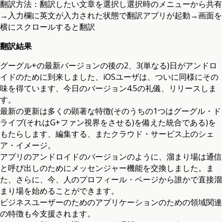
翻訳方法：翻訳したい文章を選択し選択時のメニューから共有
→入力欄に英文が入力された状態で翻訳アプリが起動→画面を
横にスクロールすると翻訳
翻訳結果
グーグル+の最新バージョンの後の2、3(単なる)日がアンドロ
イドのために到来しました、iOSユーザは、ついに同様にその
味を得ています、今日のバージョン4.5の礼儀、リリースしま
す。
最新の更新は多くの顕著な特徴(そのうちの1つはグーグル・ド
ライブ(それはG+ファン視界をさせる)を備えた統合である)を
もたらします、編集する、またクラウド・サービス上のシェ
ア・イメージ。
アプリのアンドロイドのバージョンのように、溜まり場は通信
と呼び出しのためにメッセンジャー機能を交換しました。ま
た、さらに、今、人のプロフィール・ページから誰かで直接溜
まり場を始めることができます。
ビジネスユーザーのためのアプリケーションのための領域関連
の特徴も今支援されます。