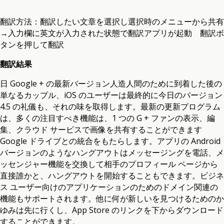
翻訳方法：翻訳したい文章を選択し選択時のメニューから共有
→入力欄に英文が入力された状態で翻訳アプリが起動 翻訳ボ
タンを押して翻訳
翻訳結果
日 Google + の最新バージョン人造人間のために到着した後の
単なるカップル、iOS のユーザーは最終的に今日のバージョン
4.5 の礼儀も、それの味を取得します。最新の更新プログラム
は、多くの注目すべき機能は、1 つの G + ファンの表示、編
集、クラウド サービスで画像を共有することができます
Google ドライブとの統合をもたらします。アプリの Android
バージョンのようなハングアウトはメッセージングを電話、メ
ッセンジャー機能を交換して相手のプロフィール ページから
直接誰かと、ハングアウトを開始することもできます。ビジネ
ス ユーザー向けのアプリケーションのためのドメイン関連の
機能もサポートされます。他に何が新しいを見つけるためのか
ゆみは先に行くし、App Store のリンクを下からダウンロード
することができます。