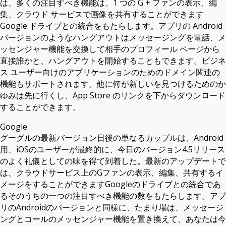
は、多くの注目すべき機能は、1 つの G + ファンの表示、編
集、クラウド サービスで画像を共有することができます
Google ドライブとの統合をもたらします。アプリの Android
バージョンのようなハングアウトはメッセージングを電話、メ
ッセンジャー機能を交換して相手のプロフィール ページから
直接誰かと、ハングアウトを開始することもできます。ビジネ
ス ユーザー向けのアプリケーションのためのドメイン関連の
機能もサポートされます。他に何が新しいを見つけるためのか
ゆみは先に行くし、App Store のリンクを下からダウンロード
することができます。
Google
グーグルの最新バージョン日後の単なるカップルは、Android
用、iOSのユーザーが最終的に、今日のバージョン4.5リリース
のよく礼儀としての味を得て到着した。最新のアップデートで
は、クラウドサービス上のGファンの表示、編集、共有するイ
メージをすることができますGoogleのドライブとの統合であ
るそのうちの一つの注目すべき機能の数をもたらします。アプ
リのAndroidのバージョンと同様に、たまり場は、メッセージ
ングとコールのメッセンジャー機能を置き換えて、あなたは今