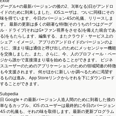
Exite
グーグル+の最新バージョンの後の2、3(単なる)日がアンドロ
イドのために到来しました、iOSユーザは、ついに同様にその
味を得ています、今日のバージョン4.5の礼儀、リリースしま
す。 最新の更新は多くの顕著な特徴(そのうちの1つはグーグ
ル・ドライブ(それはG+ファン視界をさせる)を備えた統合であ
る)をもたらします、編集する、またクラウド・サービス上の
シェア・イメージ。 アプリのアンドロイドのバージョンのよ
うに、溜まり場は通信と呼び出しのためにメッセンジャー機能
を交換しました。また、さらに、今、人のプロフィール・ペー
ジから誰かで直接溜まり場を始めることができます。 ビジネ
スユーザーのためのアプリケーションのための領域関連の特徴
も今支援されます。 何がほかに新しいか調べるために渇望す
るものは進み、App Storeリンクからそれを下にダウンロード
することができます。
Subpedia
日 Google + の最新バージョン人造人間のために到着した後の
単なるカップル、iOS のユーザーは最終的に今日のバージョン
4.5 の礼儀も、それの味を取得します。最新の更新プログラム