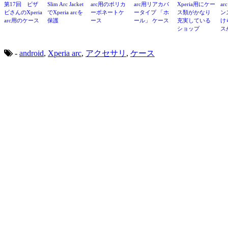
第17回 ビザ
Slim Arc Jacket
arc用のポリカ
arc用リアカバ
Xperia用にケー
a
ビさんのXperia
でXperia arcを
ーボネートケ
ータイプ 「ホ
ス類がかなり
ン
arc用のケース
保護
ース
ール」 ケース
充実している
け
ショップ
ス
-
android
,
Xperia arc
,
アクセサリ
,
ケース