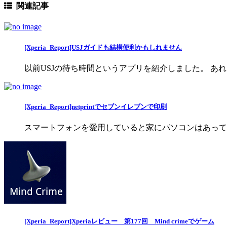
関連記事
[Xperia_Report]USJガイドも結構便利かもしれません
以前USJの待ち時間というアプリを紹介しました。 あ
[Xperia_Report]netprintでセブンイレブンで印刷
スマートフォンを愛用していると家にパソコンはあって
[Xperia_Report]Xperiaレビュー 第177回 Mind crimeでゲーム