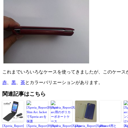
これまでいろいろなケースを使ってきましたが、このケース
赤
、
黒
、
茶
とカラーバリエーションがあります。
関連記事はこちら
[Xperia_Report]
[Xperia_Report]Hybrid
[Xperia_Report]Xperia
[Xperia_Report]Xperia
iPhone4用と
[X