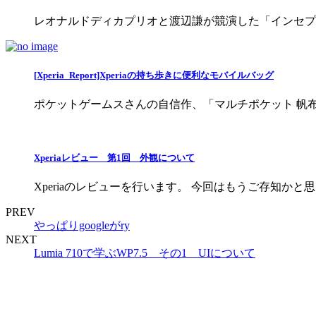
レオナルドディカプリオと渡辺謙が競演した「インセプ
[Xperia_Report]Xperiaの持ち歩きに便利なモバイルバッグ
ポケットゲームスさんの自信作、「マルチポケット 帆布
Xperiaレビュー 第1回 外観について
Xperiaのレビューを行います。 今回はもうご存知かと
PREV
やっぱりgoogleがry
NEXT
Lumia 710で学ぶWP7.5 その1 UIについて