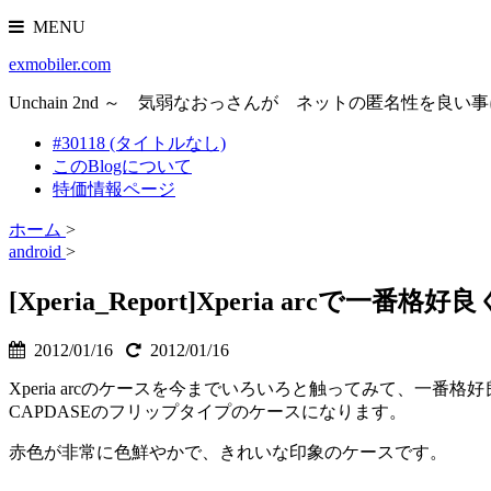
MENU
exmobiler.com
Unchain 2nd ～ 気弱なおっさんが ネットの匿名性
#30118 (タイトルなし)
このBlogについて
特価情報ページ
ホーム
>
android
>
[Xperia_Report]Xperia arc
2012/01/16
2012/01/16
Xperia arcのケースを今までいろいろと触ってみて、一
CAPDASEのフリップタイプのケースになります。
赤色が非常に色鮮やかで、きれいな印象のケースです。