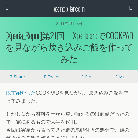
exmobiler.com
2011年5月18日
[Xperia_Repor]第21回 Xperia arcでCOOKPAD
を見ながら炊き込みご飯を作って
みた
Share
Tweet
Pin
Mail
以前紹介した
COOKPADを見ながら、炊き込みご飯を作
ってみました。
しかしながら材料を一から買い揃えるのは面倒だったの
で、家にあるもので大半を代用。
今回は実家から貰ってきた鯛の尾頭付きの処分で、鯛の
炊き込みご飯を作ることにしました。