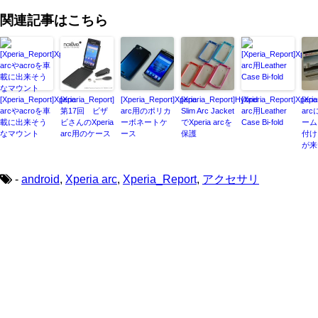
関連記事はこちら
[Xperia_Report]Xperia
[Xperia_Report]
[Xperia_Report]Xperia
[Xperia_Report]Hybrid
[Xperia_Report]Xperia
[Xpe
arcやacroを車
第17回 ビザ
arc用のポリカ
Slim Arc Jacket
arc用Leather
ar
載に出来そう
ビさんのXperia
ーボネートケ
でXperia arcを
Case Bi-fold
ーム
なマウント
arc用のケース
ース
保護
付け
が来
-
android
,
Xperia arc
,
Xperia_Report
,
アクセサリ