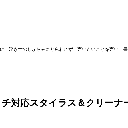
を良い事に 浮き世のしがらみにとらわれず 言いたいことを言い 
8回 指タッチ対応スタイラス＆クリ