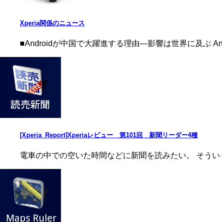
Xperia関係のニュース
■Androidが中国で大躍進する理由―影響は世界に及ぶ And
[Xperia_Report]Xperiaレビュー 第101回 新聞リーダー4種
電車の中での空いた時間などに新聞を読みたい。 そういう