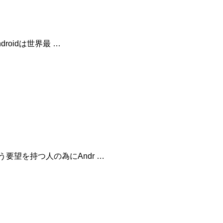
roidは世界最 …
要望を持つ人の為にAndr …