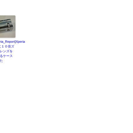
ria_Report]Xperia
cに１０倍ズ
レンズを
るケース
た