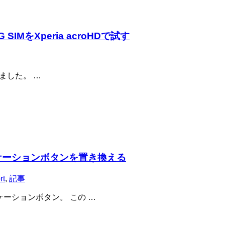
4G SIMをXperia acroHDで試す
てみました。 …
のアプリケーションボタンを置き換える
rt
,
記事
ケーションボタン。 この …