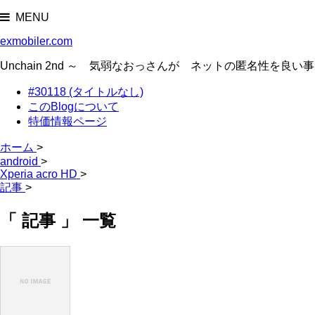
MENU
exmobiler.com
Unchain 2nd ～ 気弱なおっさんが ネットの匿名性
#30118 (タイトルなし)
このBlogについて
特価情報ページ
ホーム
>
android
>
Xperia acro HD
>
記事
>
「 記事 」 一覧