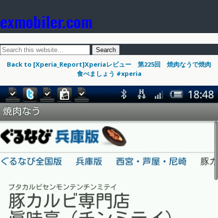
exmobiler.com
Back to [Xperia_Report]Xperiaレビュー 第225回 焼肉なうで焼肉
食べましょう #xperia