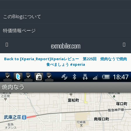
このBlogについて
特価情報ページ
exmobiler.com
Back to [Xperia_Report]Xperiaレビュー 第225回 焼肉なうで焼肉
食べましょう #xperia