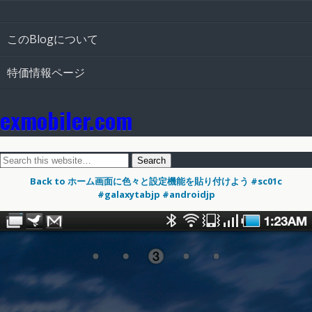
このBlogについて
特価情報ページ
exmobiler.com
Back to ホーム画面に色々と設定機能を貼り付けよう #sc01c
#galaxytabjp #androidjp