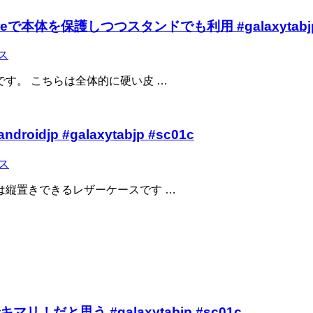
ntureで本体を保護しつつスタンドでも利用 #galaxytabjp #
ス
す。 こちらは全体的に硬い皮 …
djp #galaxytabjp #sc01c
ス
は縦置きできるレザーケースです …
でキマリ！だと思う #galaxytabjp #sc01c