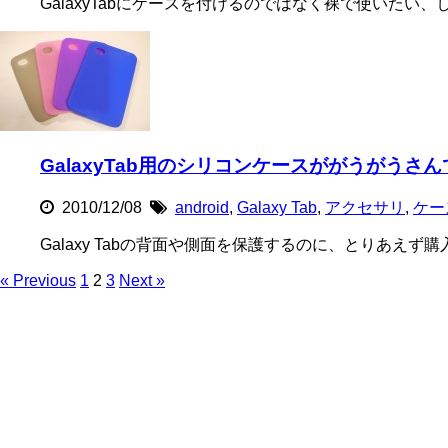
GalaxyTabにケースを付けるのではなく裸で使いたい
GalaxyTab用のシリコンケースががうがうさんで販売 
2010/12/08
android
,
Galaxy Tab
,
アクセサリ
,
ケー
Galaxy Tabの背面や側面を保護するのに、とりあえず
« Previous
1
2
3
Next »