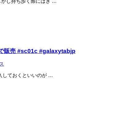
、しかし持ち歩く際にはき …
#sc01c #galaxytabjp
ス
購入しておくといいのが …