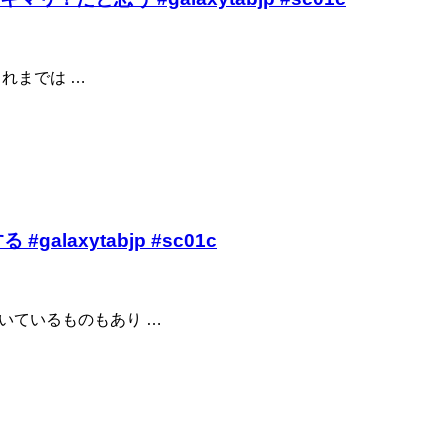
 これまでは …
galaxytabjp #sc01c
付いているものもあり …