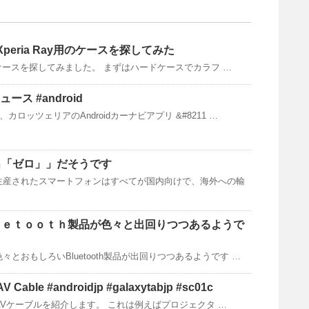
ort]Xperia Ray用のケースを探してみた
付けるケースを探してみました。 まずはハードケースでカラフ …
ュース #android
カロッツェリアのAndroidカーナビアプリ &#8211 …
出「ゼロ」」だそうです
生産されたスマートフォンはすべてが国内向けで、海外への輸
ｕｅｔｏｏｔｈ製品が色々と出回りつつあるようで
とおもしろいBluetooth製品が出回りつつあるようです …
 Cable #androidjp #galaxytabjp #sc01c
純正のAVケーブルを紹介します。 これは例えばプロジェクタ …