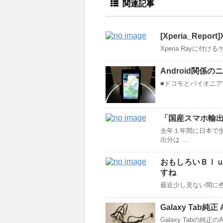
関連記事
[Xperia_Rep
Xperia Rayに
Android関係のニ
■ドコモとパイオニア、
「国産スマホ輸
去年１年間に日本で
出分は …
おもしろいＢｌ
すね
最近少し見ない間に色々
Galaxy Tab純正 AV
Galaxy Tabの