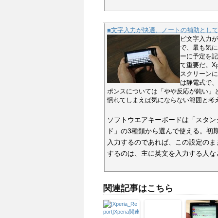
■文字入力が快適、ノートの補助とし
ビ文字入力が
で、最も気に
ーに予定を記
て重要だ。X
スクリーンに
は静電式で、
ポンスについては「やや反応が鈍い」
慣れてしまえば気にならない範囲と考
ソフトウエアキーボードは「スタンダード
ド」の3種類から選んで使える。初期設
入力するのであれば、この設定のま
するのは、主に英文を入力する人な
関連記事はこちら