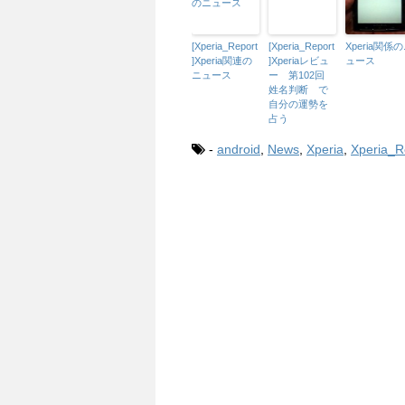
[Xperia_Report
[Xperia_Report
Xperia関係
]Xperia関連の
]Xperiaレビュ
ュース
ニュース
ー 第102回
姓名判断 で
自分の運勢を
占う
-
android
,
News
,
Xperia
,
Xperia_R