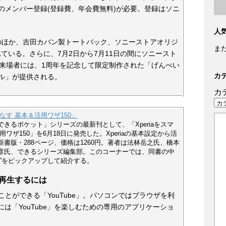
のメンバー登録(登録費、年会費無料)が必要。登録はソニ
人
バーのほか、吉田カバン製トートバック、ソニーストアオリジ
ま
ている。さらに、7月2日から7月11日の間にソニースト
した来場者には、1周年を記念して限定制作された「げんべい
カ
ル」が提供される。
カ
こなす 基本＆活用ワザ150」
きるポケット」シリーズの最新刊として、「Xperiaをスマ
ワザ150」を6月18日に発売した。Xperiaの基本設定から活
書版・288ページ、価格は1260円。著者は法林岳之氏、橋本
彦氏、できるシリーズ編集部。このコーナーでは、同書の中
”をピックアップして紹介する。
質で再生するには
とができる「YouTube」。パソコンではブラウザを利
aには「YouTube」を楽しむための専用のアプリケーショ