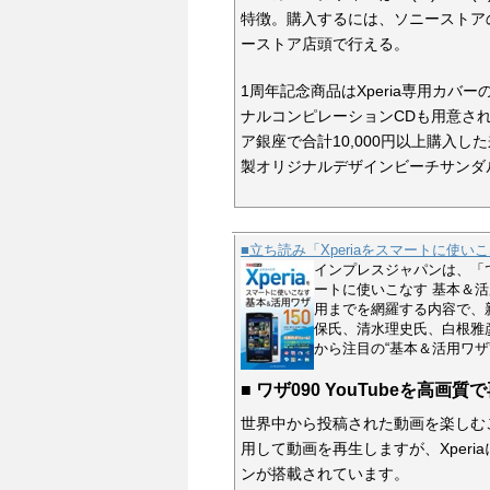
特徴。購入するには、ソニーストア
ーストア店頭で行える。
1周年記念商品はXperia専用カ
ナルコンピレーションCDも用意され
ア銀座で合計10,000円以上購入
製オリジナルデザインビーチサンダ
■立ち読み「Xperiaをスマートに使い
インプレスジャパンは、「で
ートに使いこなす 基本＆活用
用までを網羅する内容で、新
保氏、清水理史氏、白根雅
から注目の“基本＆活用ワザ
■ ワザ090 YouTubeを高画
世界中から投稿された動画を楽しむこ
用して動画を再生しますが、Xperi
ンが搭載されています。