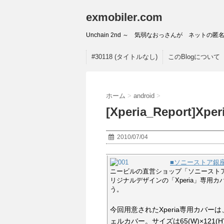
exmobiler.com
Unchain 2nd ～ 気弱なおっさんが ネッ
#30118 (タイトルなし)
このBlogについて
ホーム
>
android
>
[Xperia_Report]
2010/07/04
■ソニーストア銀座
ニービルの直営ショップ「ソニーストア
リジナルデザインの「Xperia」専用
う。
今回用意されたXperia専用カバ
ェルカバー。サイズは65(W)×121