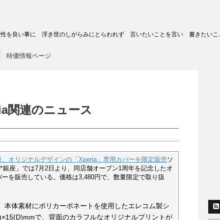
トの匿名性を良い事に 浮き世のしがらみにとらわれず 言いたいことを言い 書きたいこ
特価情報ページ
Xperia関連のニュース
、オリジナルデザインの「Xperia」専用カバーを限定販売
ソ
銀座」では7月2日より、同店舗オープン1周年を記念したオ
カバーを販売している。価格は3,480円で、数量限定で取り扱
ーは、本体素材にポリカーボネートを使用したエレコム製シ
(H)×15(D)mmで、背面のカラフルなオリジナルプリントが