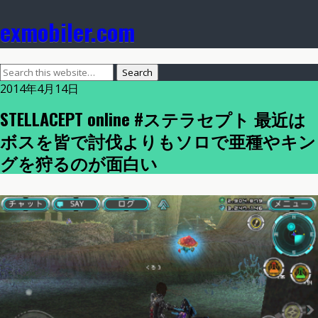
exmobiler.com
2014年4月14日
STELLACEPT online #ステラセプト 最近は
ボスを皆で討伐よりもソロで亜種やキン
グを狩るのが面白い