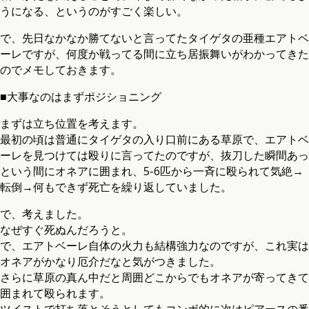
うになる、というのがすごく楽しい。
で、先日なかなか勝てないと言ってたタイゲタの亜種エアトベ
ーレですが、何度か戦ってる間に立ち居振舞いがわかってきた
のでメモしておきます。
■大事なのはまずポジショニング
まずは立ち位置を考えます。
最初の頃は普通にタイゲタの入り口前にある草原で、エアトベ
ーレを見つけては殴りに言ってたのですが、抜刀した瞬間あっ
という間にオネアに囲まれ、5-6匹から一斉に殴られて気絶→
転倒→何もできず死亡を繰り返していました。
で、考えました。
なぜすぐ死ぬんだろうと。
で、エアトベーレ自体の火力も結構強力なのですが、これ実は
オネアがかなり厄介だなと気がつきました。
さらに草原の真ん中だと周囲どこからでもオネアが寄ってきて
囲まれて殴られます。
ツイストで打ち落とそうとしてもコンボ的に次はピアースの番