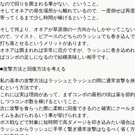
なので回りを囲まれる事がない、ということ。
そしてオネアの発生場所から離れているので、一度倒せば再度
寄ってくるまで少し時間が稼げるということ。
そして何より、オネアが草原側の一方向からしかやってこない
ので、ツイスト、ピアースのどちらのラッシュでも巻き込んで
打ち落とせるというメリットがあります。
オネアは囲まれれば非常に厄介ですが、ラッシュに巻き込めれ
ばコンボの足しになるので結構美味しい相手です。
■攻撃方法と回復方法を考える
私の基本の攻撃方法はラッシュとラッシュの間に通常攻撃を挟
むという方法です。
これには実は理由があって、まずコンボの最初の頃は薬を節約
しつつコンボ数を稼げるということ。
次に攻撃を食らった際に柔軟に回復できるのと確実にクールタ
イムをあけられるいう事が挙げられます。
ボス戦などで対象に短時間で高ダメージを叩き込みたい場合は
ラッシュからラッシュに手早く繋ぎ通常攻撃はなるべく省く方