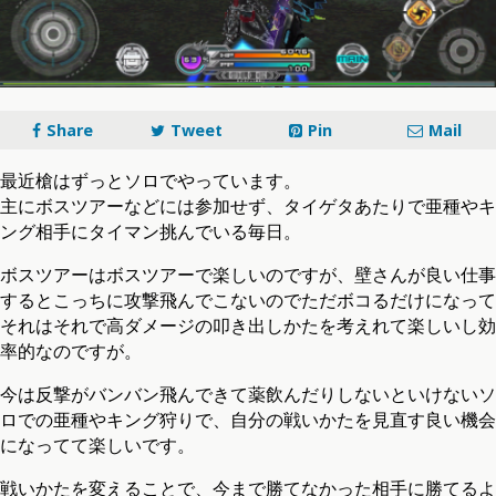
Share
Tweet
Pin
Mail
最近槍はずっとソロでやっています。
主にボスツアーなどには参加せず、タイゲタあたりで亜種やキ
ング相手にタイマン挑んでいる毎日。
ボスツアーはボスツアーで楽しいのですが、壁さんが良い仕事
するとこっちに攻撃飛んでこないのでただボコるだけになって
それはそれで高ダメージの叩き出しかたを考えれて楽しいし効
率的なのですが。
今は反撃がバンバン飛んできて薬飲んだりしないといけないソ
ロでの亜種やキング狩りで、自分の戦いかたを見直す良い機会
になってて楽しいです。
戦いかたを変えることで、今まで勝てなかった相手に勝てるよ