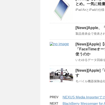
とめ。一気に軽
iPad AirとiP
[News]Apple、
製品発表会で発表される
[News][Appl
「FaceTim
使うのか
いわゆるデータ回線を
[News][Appl
す
モバイル機器保険会社のSqu
PREV
NEXUS Media Impor
NEXT
BlackBerry Messenger