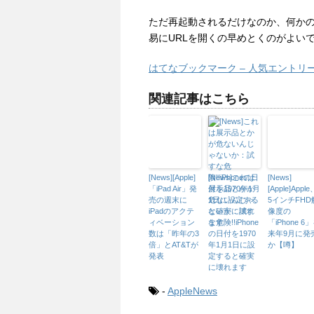
ただ再起動されるだけなのか、何か
易にURLを開くの早めとくのがよい
はてなブックマーク – 人気エントリー
関連記事はこちら
[News][Apple]
[News]これは
[News]
「iPad Air」発
展示品とかが
[Apple]Apple
売の週末に
危ないんじゃ
5インチFHD
iPadのアクテ
ないか：試す
像度の
ィベーション
な危険!!iPhone
「iPhone 6
数は「昨年の3
の日付を1970
来年9月に発
倍」とAT&Tが
年1月1日に設
か【噂】
発表
定すると確実
に壊れます
-
AppleNews