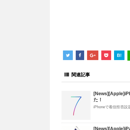
B!
関連記事
[News][App
た！
iPhoneで着信拒否
[News][Apple