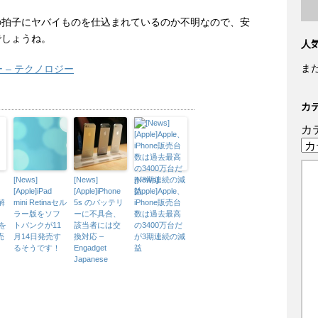
の拍子にヤバイものを仕込まれているのか不明なので、安
でしょうね。
人
ま
 – テクノロジー
カ
カ
[News]
[News]
[News]
、
[Apple]iPad
[Apple]iPhone
[Apple]Apple、
解
mini Retinaセル
5s のバッテリ
iPhone販売台
ラー版をソフ
ーに不具合、
数は過去最高
」を
トバンクが11
該当者には交
の3400万台だ
売
月14日発売す
換対応 –
が3期連続の減
るそうです！
Engadget
益
Japanese