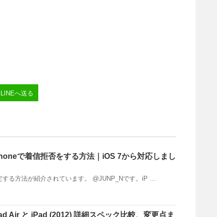
LINEへ送る
le]iPhoneで着信拒否をする方法｜iOS 7から対応しまし
設定する方法が紹介されています。 @JUNP_Nです。iP …
]iPad Air と iPad (2012) 詳細スペック比較、変更点ま