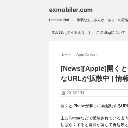
exmobiler.com
Unchain 2nd ～ 気弱なおっさんが ネッ
#30118 (タイトルなし)
このBlogについて
ホーム
>
AppleNews
>
[News][Apple]
なURLが拡散中 |
2013/11/11
開くとiPhoneが勝手に再起動するU
主にTwitterなどで拡散されてい
しばらくすると電源が落ちて再起動