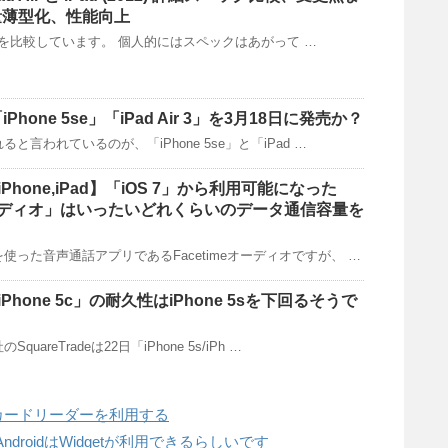
量薄型化、性能向上
adの仕様を比較しています。 個人的にはスペックはあがって …
「iPhone 5se」「iPad Air 3」を3月18日に発売か？
と言われているのが、「iPhone 5se」と「iPad …
e]【iPhone,iPad】「iOS 7」から利用可能になった
eオーディオ」はいったいどれくらいのデータ通信容量を
使った音声通話アプリであるFacetimeオーディオですが、 …
e]「iPhone 5c」の耐久性はiPhone 5sを下回るそうで
areTradeは22日「iPhone 5s/iPh …
terでカードリーダーを利用する
 for AndroidはWidgetが利用できるらしいです