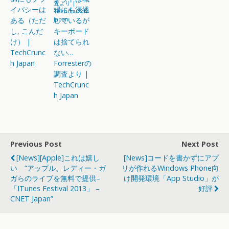
イバシーは
場にも浸透
ある（ただ
しているが
し, こんだ
キーボード
け） |
は捨てられ
TechCrunc
ない…
h Japan
Forresterの
調査より |
TechCrunc
h Japan
Previous Post
Next Post
[News][Apple]これは嬉し
[News]コードを書かずにアプ
い “アップル、レディー・ガ
リが作れるWindows Phone向
ガらのライブを無料で提供–
け開発環境「App Studio」が
「iTunes Festival 2013」 –
好評
CNET Japan”