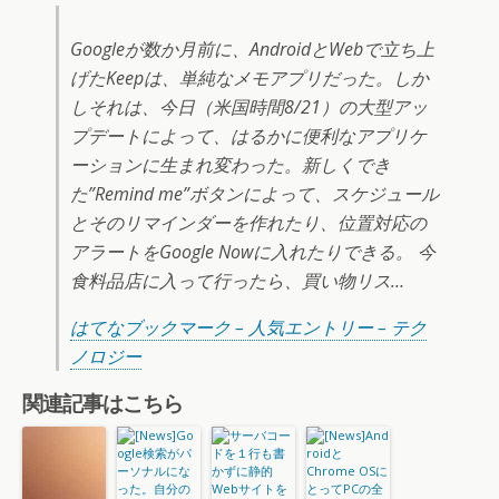
Googleが数か月前に、AndroidとWebで立ち上
げたKeepは、単純なメモアプリだった。しか
しそれは、今日（米国時間8/21）の大型アッ
プデートによって、はるかに便利なアプリケ
ーションに生まれ変わった。新しくでき
た”Remind me”ボタンによって、スケジュール
とそのリマインダーを作れたり、位置対応の
アラートをGoogle Nowに入れたりできる。 今
食料品店に入って行ったら、買い物リス…
はてなブックマーク – 人気エントリー – テク
ノロジー
関連記事はこちら