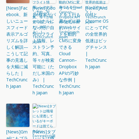
[News]Fac
[News]Goo
サーバコー
[News]And
ebook、新
gle検索がパ
ドを１行も
roidと
しいニュー
ーソナルに
書かずに静
Chrome OS
スフィード
なった。自
的Webサイ
にとってPC
表示アルゴ
分のフライ
トを動的
の全世界的
リズムを詳
ト情報、レ
CMSに変身
低迷はビッ
しく解説―
ストラン予
できる
グチャンス
こうして記
約、写真、
Cloud
|
事の見逃し
等々が検索
Cannon–
TechCrunc
を大幅に減
可能に（た
Dropbox
h Japan
らした |
だし米国の
APIの巧妙
TechCrunc
み） |
な作例 |
h Japan
TechCrunc
TechCrunc
h Japan
h Japan
[News]Gm
[News]タブ
ailにもプラ
レットは職