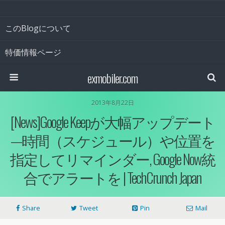
このBlogについて
特価情報ページ
exmobiler.com
2013年8月22日
[News]Google Keepが大幅アップデート
—時間（スケジュール）や位置を
指定してリマインダー, Google Now統
合でアラートを | TechCrunch Japan
Share
Tweet
Pin
Mail