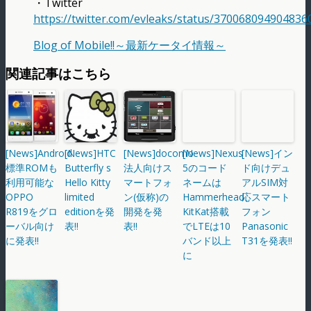
・Twitter
https://twitter.com/evleaks/status/370068094904836
Blog of Mobile!!～最新ケータイ情報～
関連記事はこちら
[News]Android
[News]HTC
[News]docomo
[News]Nexus
[News]イン
標準ROMも
Butterfly s
法人向けス
5のコード
ド向けデュ
利用可能な
Hello Kitty
マートフォ
ネームは
アルSIM対
OPPO
limited
ン(仮称)の
Hammerhead、
応スマート
R819をグロ
editionを発
開発を発
KitKat搭載
フォン
ーバル向け
表!!
表!!
でLTEは10
Panasonic
に発表!!
バンド以上
T31を発表!!
に