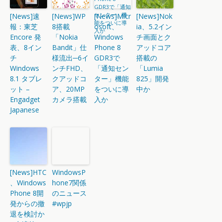
[News]速
[News]WP
[News]Micr
[News]Nok
報：東芝
8搭載
osoft、
ia、5.2イン
Encore 発
「Nokia
Windows
チ画面とク
表、8イン
Bandit」仕
Phone 8
アッドコア
チ
様流出─6イ
GDR3で
搭載の
Windows
ンチFHD、
「通知セン
「Lumia
8.1 タブレ
クアッドコ
ター」機能
825」開発
ット –
ア、20MP
をついに導
中か
Engadget
カメラ搭載
入か
Japanese
[News]HTC
WindowsP
、Windows
hone7関係
Phone 8開
のニュース
発からの撤
#wpjp
退を検討か