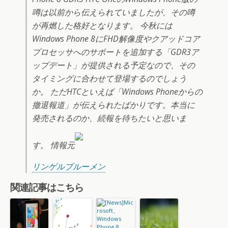
噂は以前から伝えられていましたが、その噂
が再燃した格好となります。 今秋には
Windows Phone 8にFHD解像度やクアッドコア
プロセッサへのサポートを追加する「GDR3ア
ップデート」が提供される予定なので、その
タイミングに合わせて登場するのでしょう
か。 ただHTCといえば「Windows Phoneからの
撤退報道」が伝えられたばかりです。本当に
発売されるのか、続報を待ちたいと思いま
す。 情報元
リンゲルブルーメン
関連記事はこちら