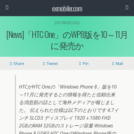
exmobiler.com
2013年8月20日
[News]「HTC One」のWP8版を10～11月
に発売か
Share
Tweet
Pin
Mail
HTCがHTC Oneの「Windows Phone 8」版を10
～11月に発売するとの情報を得たと信頼出来
る消息筋の話として海外メディアが報じまし
た。 伝えられた仕様は以下のとおりです 4.7イ
ンチ SLCD3 ディスプレイ 1920ｘ1080 FHD
2GBのRAM 32GBのストレージ容量 Windows
Phone 8 GDR3 HTC OneのWindows Phone版の