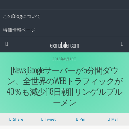
このBlogについて
特価情報ページ
exmobiler.com
2013年8月19日
[News]Googleサーバーが5分間ダウ
ン、全世界のWEBトラフィックが
40％も減少[18日朝] | リンゲルブル
ーメン
Share
Tweet
Pin
Mail