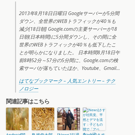
2013年8月18日日曜日 Googleサーバーが5分間
ダウン、全世界のWEBトラフィックが40％も
減少[18日朝] Google.comの主要サーバーが18
日朝(日本時間)に5分間ダウンし、その間に全
世界のWEBトラフィックが40％も低下したこ
とが明らかになりました。 日本時間8月18日午
前8時52分～57分の5分間に、Google.comの検
索サーバが落ちていたほか、Youtube、Gmail…
はてなブックマーク – 人気エントリー – テク
ノロジー
関連記事はこちら
Android関
鳥越俊太郎
[News]引退
[News]さす