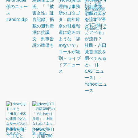
係のニュー
氏、「『被
理由は事務
が社民党、
ス
害女性』証
所のゴタゴ
平然とデマ
#androidjp
言記録」掲
タ：能年玲
を流す：子
載の週刊新
奈の引退報
どもの間で
潮に抗議
道に絶叫の
「アベる」
文 刑事告
ような「辞
が流行？
訴の準備も
めないで」
社民・吉田
コールが殺
党首演説を
到 – ライブ
調べてみる
ドアニュー
と…（J-
ス
CASTニュ
ース） –
Yahoo!ニュ
ース
[News]IIJ、
[News]DTI
ドコモと
、月額780