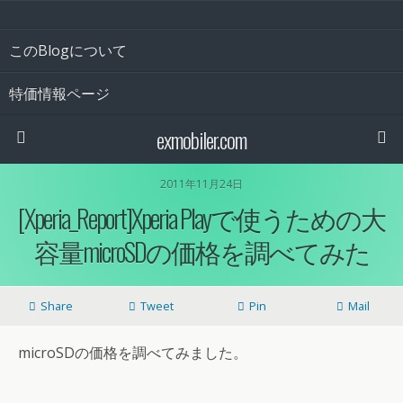
このBlogについて
特価情報ページ
exmobiler.com
2011年11月24日
[Xperia_Report]Xperia Playで使うための大
容量microSDの価格を調べてみた
Share
Tweet
Pin
Mail
microSDの価格を調べてみました。