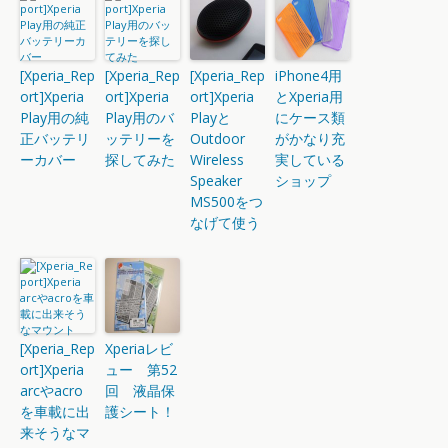
[Xperia_Rep
[Xperia_Rep
[Xperia_Rep
iPhone4用
ort]Xperia
ort]Xperia
ort]Xperia
とXperia用
Play用の純
Play用のバ
Playと
にケース類
正バッテリ
ッテリーを
Outdoor
がかなり充
ーカバー
探してみた
Wireless
実している
Speaker
ショップ
MS500をつ
なげて使う
[Xperia_Rep
Xperiaレビ
ort]Xperia
ュー 第52
arcやacro
回 液晶保
を車載に出
護シート！
来そうなマ